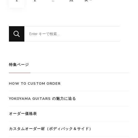
1
2
…
32
次
稿
の
定
定
定
ペ
な
ペ
ペ
ペ
ー
に
ジ
か
ー
ー
ー
送
お
り
ジ
探
ジ
ジ
特集ページ
し
で
HOW TO CUSTOM ORDER
す
か
YOKOYAMA GUITARS の魅力に迫る
?
オーダー価格表
カスタムオーダー材（ボディバック＆サイド）