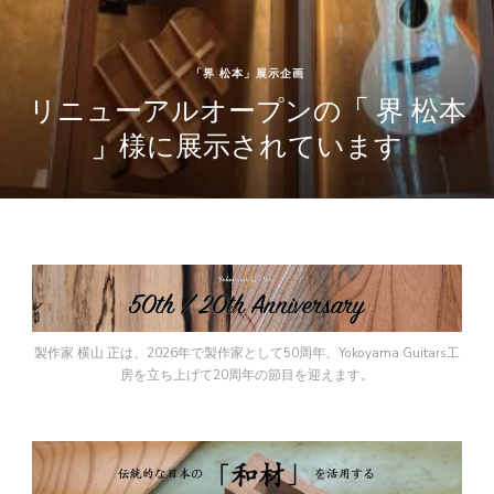
筑北村内活動
蔵出し市
「2026 蔵出し市」リポート！【後
編】
製作家 横山 正は、2026年で製作家として50周年、Yokoyama Guitars工
房を立ち上げて20周年の節目を迎えます。