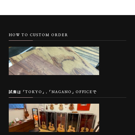
HOW TO CUSTOM ORDER
試奏は「TOKYO」,「NAGANO」OFFICEで