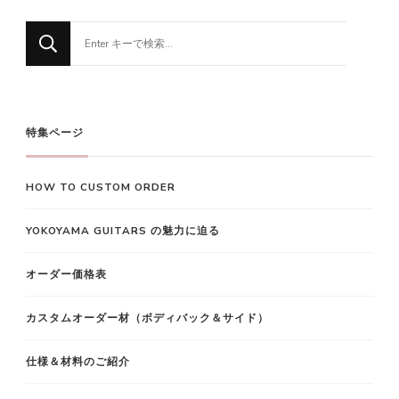
ペ
な
ペ
ペ
ペ
ペ
ー
に
ジ
か
ー
ー
ー
ー
送
お
り
探
ジ
ジ
ジ
ジ
特集ページ
し
で
HOW TO CUSTOM ORDER
す
か
YOKOYAMA GUITARS の魅力に迫る
?
オーダー価格表
カスタムオーダー材（ボディバック＆サイド）
仕様＆材料のご紹介