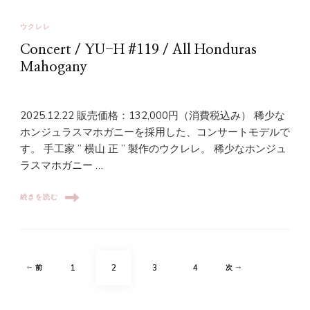
ウクレレ
Concert / YU-H #119 / All Honduras
Mahogany
2025.12.22 販売価格：132,000円（消費税込み） 稀少な
ホンジュラスマホガニーを採用した、コンサートモデルで
す。 手工家 ” 横山 正 ” 製作のウクレレ。 稀少なホンジュ
ラスマホガニー …
続きを読む
投
固
固
固
固
1
2
3
4
前
次
稿
の
定
定
定
定