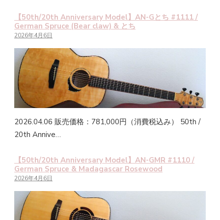
【50th/20th Anniversary Model】AN-Gとち #1111 /
German Spruce (Bear claw) & とち
2026年4月6日
2026.04.06 販売価格：781,000円（消費税込み） 50th /
20th Annive…
【50th/20th Anniversary Model】AN-GMR #1110 /
German Spruce & Madagascar Rosewood
2026年4月6日