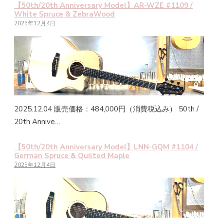
【50th/20th Anniversary Model】AR-WZE #1109 /
White Spruce & ZebraWood
2025年12月4日
2025.12.04 販売価格：484,000円（消費税込み） 50th /
20th Annive…
【50th/20th Anniversary Model】LNN-GQM #1104 /
German Spruce & Quilted Maple
2025年12月4日