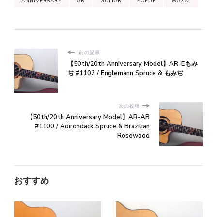
ANNIVERSARY
AR
GUITAR
POPUP
WAZAI
前の記事
【50th/20th Anniversary Model】AR-Eもみ
ぢ #1102 / Englemann Spruce & もみぢ
次の投稿
【50th/20th Anniversary Model】AR-AB
#1100 / Adirondack Spruce & Brazilian
Rosewood
おすすめ