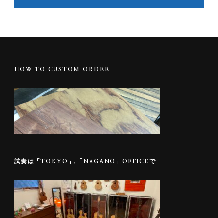
HOW TO CUSTOM ORDER
試奏は「TOKYO」,「NAGANO」OFFICEで