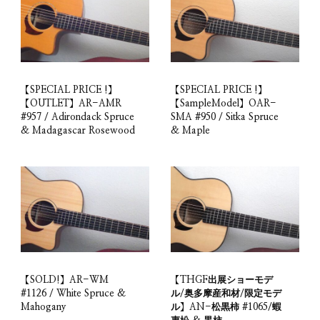
【SPECIAL PRICE !】
【SPECIAL PRICE !】
【OUTLET】AR-AMR
【SampleModel】OAR-
#957 / Adirondack Spruce
SMA #950 / Sitka Spruce
& Madagascar Rosewood
& Maple
【SOLD!】AR-WM
【THGF出展ショーモデ
#1126 / White Spruce &
ル/奥多摩産和材/限定モデ
Mahogany
ル】AN-松黒柿 #1065/蝦