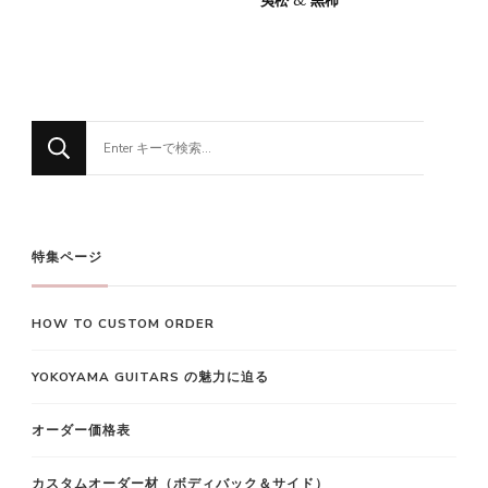
夷松 & 黒柿
な
に
か
お
探
特集ページ
し
で
HOW TO CUSTOM ORDER
す
か
YOKOYAMA GUITARS の魅力に迫る
?
オーダー価格表
カスタムオーダー材（ボディバック＆サイド）