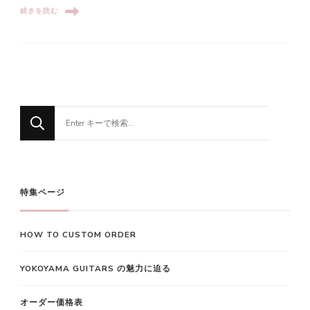
続きを読む
な
に
か
お
探
特集ページ
し
で
HOW TO CUSTOM ORDER
す
か
YOKOYAMA GUITARS の魅力に迫る
?
オーダー価格表