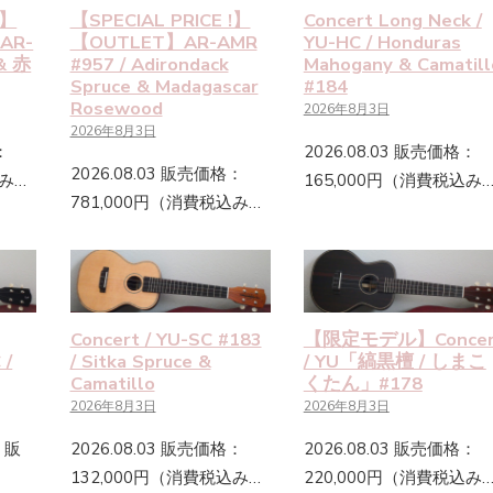
!】
【SPECIAL PRICE !】
Concert Long Neck /
AR-
【OUTLET】AR-AMR
YU-HC / Honduras
& 赤
#957 / Adirondack
Mahogany & Camatill
Spruce & Madagascar
#184
Rosewood
2026年8月3日
2026年8月3日
：
2026.08.03 販売価格：
2026.08.03 販売価格：
込み…
165,000円（消費税込み
781,000円（消費税込み…
Concert / YU-SC #183
【限定モデル】Concer
 /
/ Sitka Spruce &
/ YU「縞黒檀 / しまこ
Camatillo
くたん」#178
2026年8月3日
2026年8月3日
D】販
2026.08.03 販売価格：
2026.08.03 販売価格：
132,000円（消費税込み…
220,000円（消費税込み