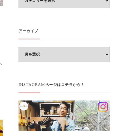
テ
ゴ
リ
ー
アーカイブ
ア
ー
い
カ
イ
ブ
INSTAGRAMページはコチラから！