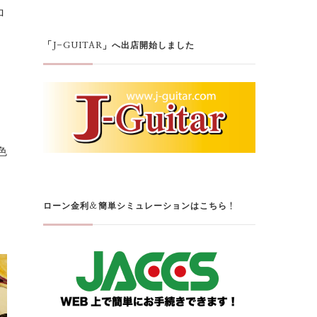
ロ
ェ
「J-GUITAR」へ出店開始しました
り
、
色
ローン金利＆簡単シミュレーションはこちら！