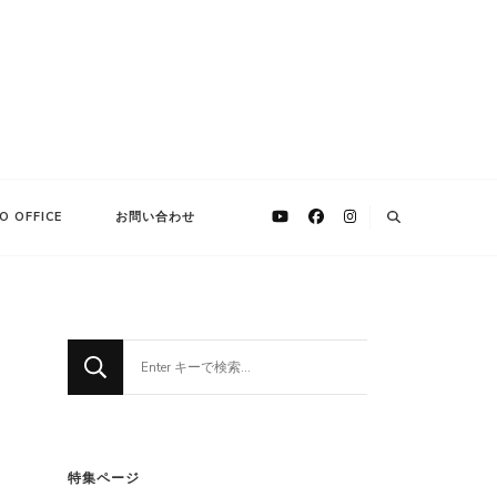
O OFFICE
お問い合わせ
な
に
か
お
探
特集ページ
し