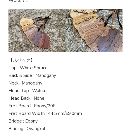
【スペック】
Top : White Spruce
Back & Side : Mahogany
Neck : Mahogany
Head Top : Walnut
Head Back : None
Fret Board : Ebony/20F
Fret Board Width : 44.5mm/59.0mm
Bridge : Ebony
Binding : Ovangkol