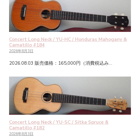
Concert Long Neck / YU-HC / Honduras Mahogany &
Camatillo #184
2026年8月3日
2026.08.03 販売価格：165,000円（消費税込み…
Concert Long Neck / YU-SC / Sitka Spruce &
Camatillo #182
2026年8月3日