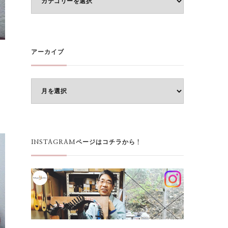
テ
ゴ
リ
ー
アーカイブ
ア
ー
カ
イ
ブ
INSTAGRAMページはコチラから！