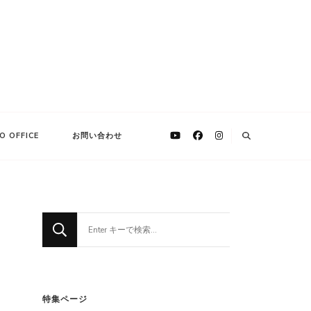
O OFFICE
お問い合わせ
な
に
か
お
探
特集ページ
し