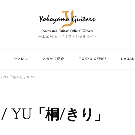
Yokoyama Guitars Official Website
手工家 横山 正 / オフィシャルサイト
ウクレレ
スタッフ紹介
TOKYO OFFICE
NAGAN
 / YU「桐/きり」#159
 / YU「桐/きり」