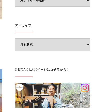
テ
ゴ
リ
ー
アーカイブ
ア
ー
カ
イ
ブ
INSTAGRAMページはコチラから！