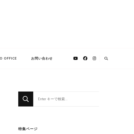
O OFFICE
お問い合わせ
な
に
か
お
探
特集ページ
し