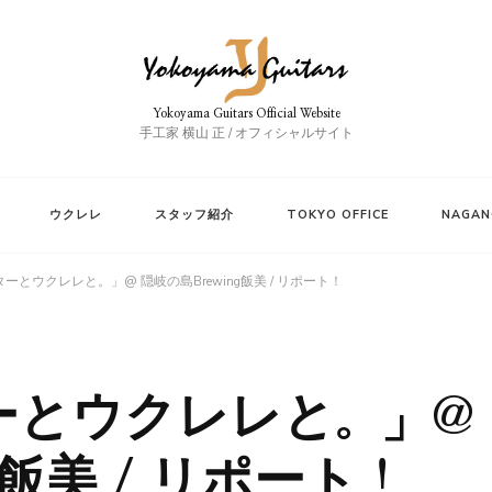
Yokoyama Guitars Official Website
手工家 横山 正 / オフィシャルサイト
ウクレレ
スタッフ紹介
TOKYO OFFICE
NAGAN
ーとウクレレと。」@ 隠岐の島Brewing飯美 / リポート！
ーとウクレレと。」@
g飯美 / リポート！