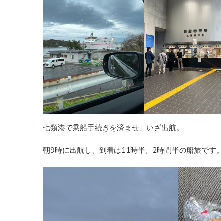
七類港で乗船手続きを済ませ、いざ出航。
朝9時に出航し、到着は11時半。2時間半の船旅です