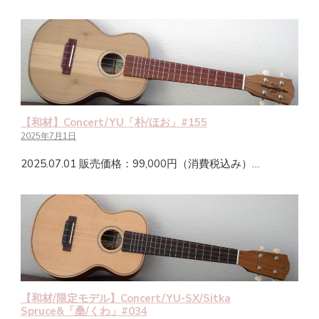
【和材】Concert/YU「朴/ほお」#155
2025年7月1日
2025.07.01 販売価格：99,000円（消費税込み）…
【和材/限定モデル】Concert/YU-SX/Sitka
Spruce&「桑/くわ」#034