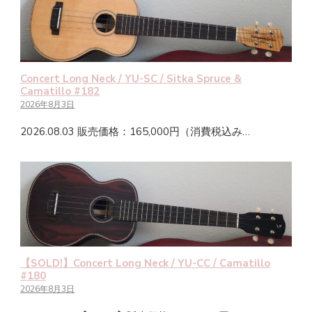
Concert Long Neck / YU-SC / Sitka Spruce &
Camatillo #182
2026年8月3日
2026.08.03 販売価格：165,000円（消費税込み…
【SOLD!】Concert Long Neck / YU-CC / Camatillo
#180
2026年8月3日