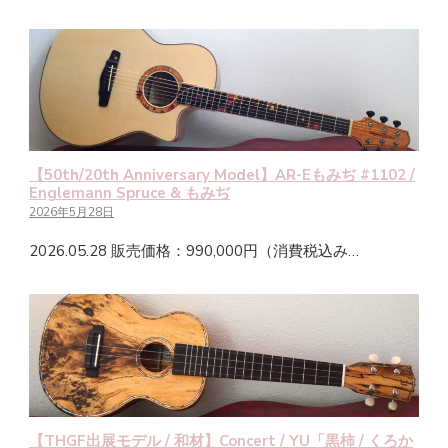
【50th/20th Anniversary Model】AR-Eもみぢ #1102 /
Englemann Spruce & もみぢ
2026年5月28日
2026.05.28 販売価格：990,000円（消費税込み…
【THGF出展モデル / 和材】Concert / YU「黒柿 / くろか