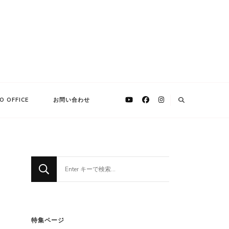
O OFFICE
お問い合わせ
な
に
か
お
探
特集ページ
し