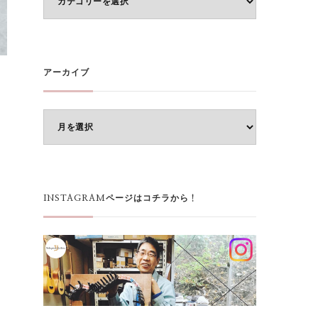
テ
ゴ
リ
ー
アーカイブ
ア
ー
カ
イ
ブ
INSTAGRAMページはコチラから！