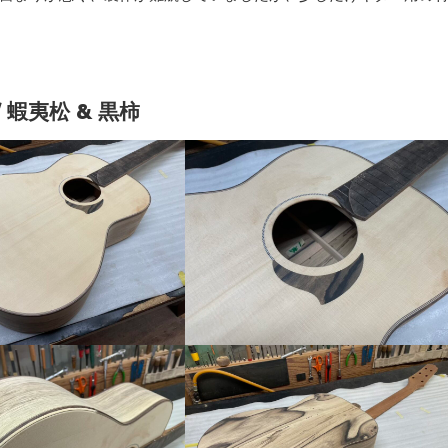
/ 蝦夷松 & 黒柿