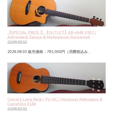
【SPECIAL PRICE !】【OUTLET】AR-AMR #957 /
Adirondack Spruce & Madagascar Rosewood
2026年8月3日
2026.08.03 販売価格：781,000円（消費税込み…
Concert Long Neck / YU-HC / Honduras Mahogany &
Camatillo #184
2026年8月3日