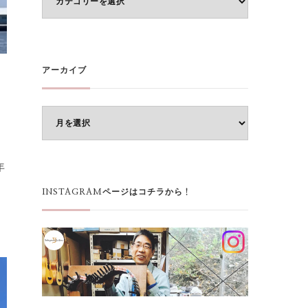
テ
ゴ
リ
ー
アーカイブ
ア
ー
カ
年
イ
ブ
INSTAGRAMページはコチラから！