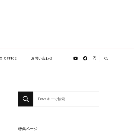
O OFFICE
お問い合わせ
な
に
か
お
探
特集ページ
し